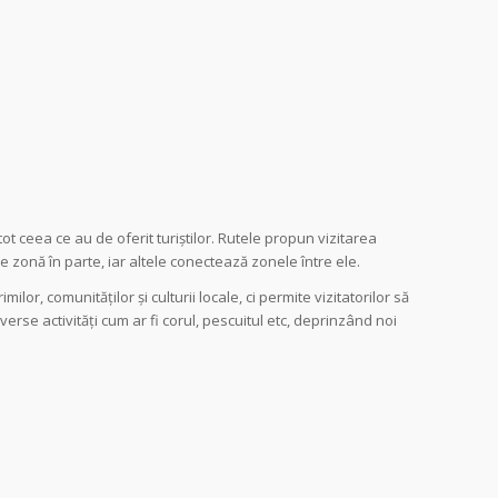
t ceea ce au de oferit turiștilor. ​Rutele propun vizitarea
are zonă în parte, iar altele conectează zonele între ele.
or, comunităților și culturii locale, ci permite vizitatorilor să
iverse activități cum ar fi corul, pescuitul etc, deprinzând noi