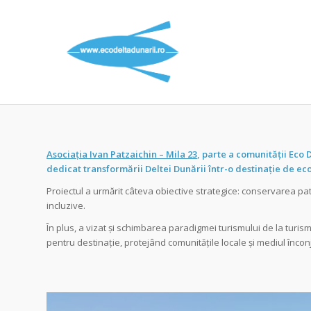
Asociația Ivan Patzaichin – Mila 23
, parte a comunității Eco D
dedicat transformării Deltei Dunării într-o destinație de ec
Proiectul a urmărit câteva obiective strategice: conservarea patr
incluzive.
În plus, a vizat și schimbarea paradigmei turismului de la turism 
pentru destinație, protejând comunitățile locale și mediul încon