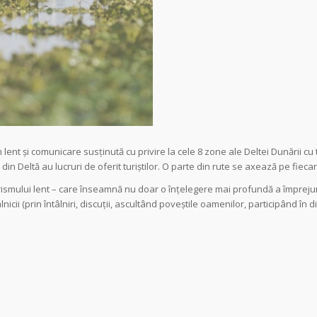
ent și comunicare susținută cu privire la cele 8 zone ale Deltei Dunării cu to
 din Deltă au lucruri de oferit turiștilor. O parte din rute se axează pe fiec
smului lent – ​​care înseamnă nu doar o înțelegere mai profundă a împrejurimil
icii (prin întâlniri, discuții, ascultând poveștile oamenilor, participând în d