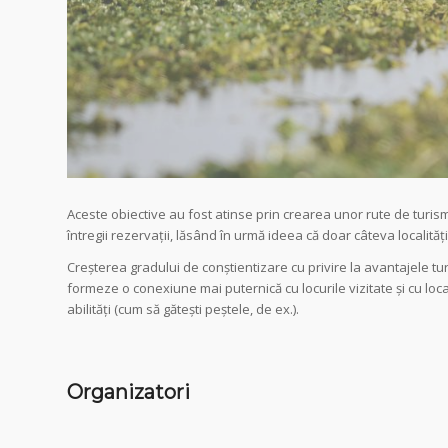
Aceste obiective au fost atinse prin crearea unor rute de turism l
întregii rezervații, lăsând în urmă ideea că doar câteva localități
Creșterea gradului de conștientizare cu privire la avantajele turi
formeze o conexiune mai puternică cu locurile vizitate și cu localn
abilități (cum să gătești peștele, de ex.).
Organizatori