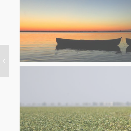
Cum a luat naștere
Asociația Eco Delta
Dunării