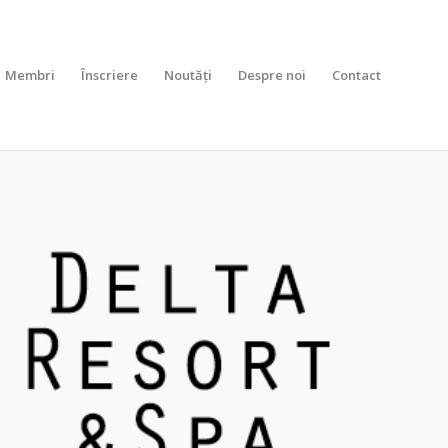
Membri
Înscriere
Noutăți
Despre noi
Contact