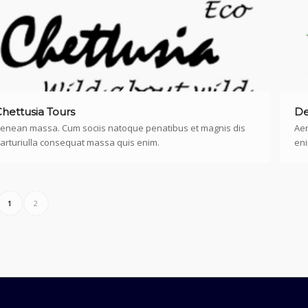
hettusia Tours
De
enean massa. Cum sociis natoque penatibus et magnis dis
Aen
arturiulla consequat massa quis enim.
eni
1
2