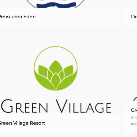
Pensiunea Eden
De
Gr
Aen
reen Village Resort
eni