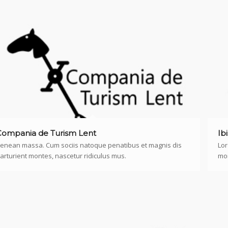
Compania de Turism Lent
Ib
enean massa. Cum sociis natoque penatibus et magnis dis
Lor
arturient montes, nascetur ridiculus mus.
mon