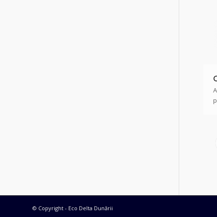
C
A
p
© Copyright - Eco Delta Dunării